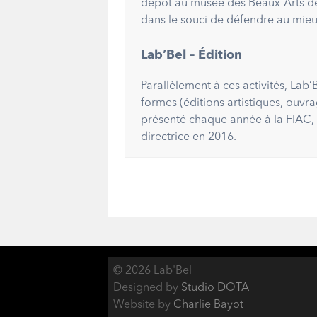
dépôt au musée des Beaux-Arts de 
dans le souci de défendre au mieu
Lab’Bel – Édition
Parallèlement à ces activités, Lab
formes (éditions artistiques, ouvra
présenté chaque année à la FIAC, 
directrice en 2016.
© 2026 Lab'Bel
Designed by
Studio DOTA
Website by
Charlie Bayot