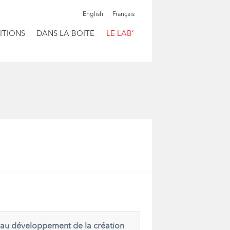
English
Français
ITIONS
DANS LA BOITE
LE LAB’
er au développement de la création