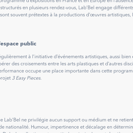
programme d’expositions en France et en Europe en l’absence d
 structurés en plusieurs rendez-vous, Lab’Bel engage différent
es sont souvent prétextes à la productions d’œuvres artistiques,
l’espace public
égulièrement à l’initiative d’événements artistiques, aussi bien 
pérer des croisements entre les arts plastiques et d’autres disci
La performance occupe une place importante dans cette progr
projet
3 Easy Pieces
.
e Lab’Bel ne privilégie aucun support ou médium et ne retient, 
 de nationalité. Humour, impertinence et décalage en déterminen