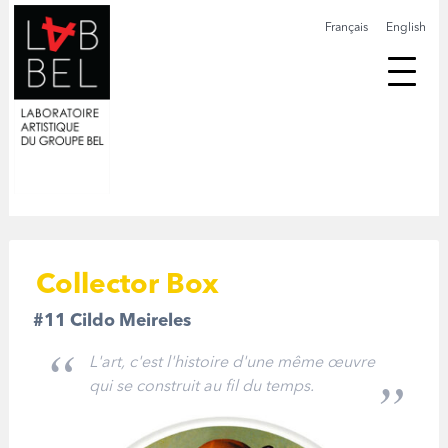
Français
English
Collector Box
#11 Cildo Meireles
L'art, c'est l'histoire d'une même œuvre
qui se construit au fil du temps.