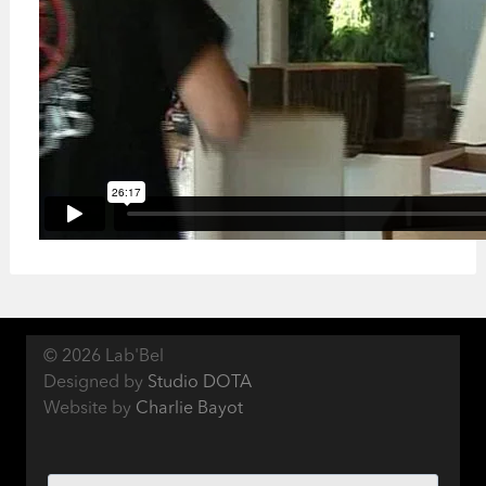
© 2026 Lab'Bel
Designed by
Studio DOTA
Website by
Charlie Bayot