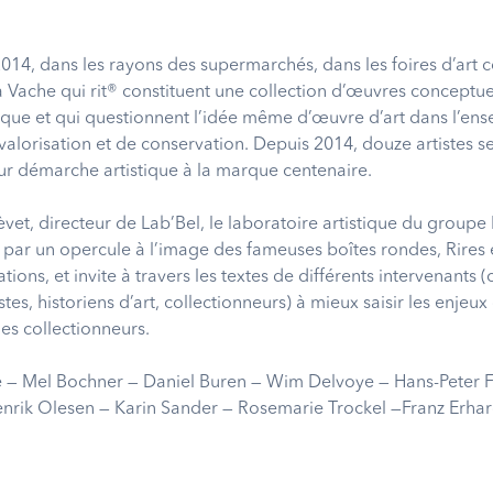
14, dans les rayons des supermarchés, dans les foires d’art
 La Vache qui rit® constituent une collection d’œuvres conceptu
oque et qui questionnent l’idée même d’œuvre d’art dans l’en
valorisation et de conservation. Depuis 2014, douze artistes s
leur démarche artistique à la marque centenaire.
vet, directeur de Lab’Bel, le laboratoire artistique du groupe 
lé par un opercule à l’image des fameuses boîtes rondes, Rires e
tions, et invite à travers les textes de différents intervenants
es, historiens d’art, collectionneurs) à mieux saisir les enjeux
es collectionneurs.
 — Mel Bochner — Daniel Buren — Wim Delvoye — Hans-Peter 
nrik Olesen — Karin Sander — Rosemarie Trockel —Franz Erhar