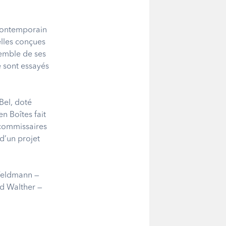
 contemporain
elles conçues
semble de ses
e sont essayés
Bel, doté
n Boîtes fait
 (commissaires
 d’un projet
Feldmann —
d Walther —