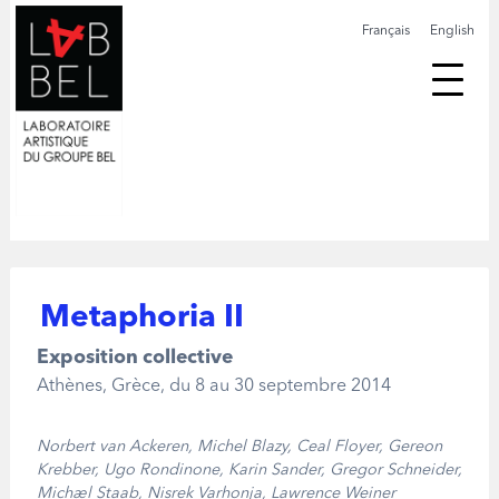
Français
English
Metaphoria II
Exposition collective
Athènes, Grèce
, du 8 au 30 septembre 2014
Norbert van Ackeren, Michel Blazy, Ceal Floyer, Gereon
Krebber, Ugo Rondinone, Karin Sander, Gregor Schneider,
Michael Staab, Nisrek Varhonja, Lawrence Weiner