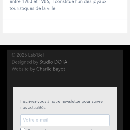
entre 1983 et 1986, il constitue l’un des joyaux
touristiques de la ville
© 2026 Lab'Bel
Designed by
Studio DOTA
Website by
Charlie Bayot
Inscrivez-vous à notre newsletter pour suivre
nos actualités.